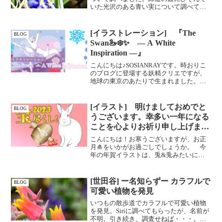
いた光沢のある青い実について調べてみ
ると、白い花を咲かせる熨斗蘭（別名
ジャノヒゲ・リュウノヒゲ）種子である
ことが分かりました。熨斗蘭は根を天日
[イラストレーション] 『The
BLOG
干しにしたものが生薬となったり、常緑
Swan🦢❄️✨ — A White
多年草で丈夫なことから都会の緑化計画
Inspiration —』
にも利用されていたりと大活躍です。
こんにちは♪SOSIANRAYです。時おりこ
のブログに登場する妖精クリエですが、
地球の東京のあたりで生まれました。そ
して、今日は冬のクリエの楽しいアニメ
ーションをお届けします♪ぜひ、音楽もい
っしょに聞いてくださいね。CRIERと一
[イラスト] 明けましておめでと
BLOG
緒に 白い...
うございます。幸多い一年になる
ことを心よりお祈り申し上げま
す。
こんにちは！お寒うございますが、お正
月🎍をいかがお過ごしでしょうか。 今
年の年賀イラストは、兎&兎みたいに可
愛い着物姿の女性と、振るたびに望んだ
ものが出てくるという打ち出の小槌、背
景には吉祥紋様「宝尽くし」を敷きつめ
[世田谷] ー名知らずー カラフルで
BLOG
ました。 この【お宝アイ...
可愛い植物を発見
いつもの散歩道でカラフルで可愛い植物
を発見。Siriに調べてもらったが、名前が
不明。引き続き、調査せねば・・・。名