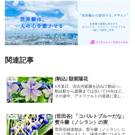
関連記事
[駒込] 額紫陽花
BLOG
6月某日、旧古河庭園を訪ねて駒込へ。
駒込駅から庭園までは歩いて10分ほど。
その途中、アスファルトの道路に面して
額紫陽花が咲いていた。装飾花と呼ばれ
るガクの形が可愛らしく、私が見たこと
のないタイプだったので撮影。 紫陽花
は種類が豊富な花だと...
[世田谷] 「コバルトブルーだな」
BLOG
熨斗蘭（ノシラン）の実
世田谷緑道散歩、熨斗蘭（ノシラン）に
ついて調べました。緑道の叢にひそんで