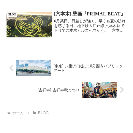
知らず
[六本木] 壁画『PRIMAL BEAT』
BLOG
6月某日、日差しが強く、早くも夏の訪れ
を感じる日。地下鉄大江戸線 六本木駅で
下りて六本木ヒルズへ向かう。 六本木
ヒルズ方面改札には壁画『PRIMAL
BEAT』(2000年 徳永雅之作)があり、ち
ょうどよい待ち合わせのスポットになっ
ているよ...
[東京] 八重洲口徒歩10分圏内パブリック
アート
[吉祥寺] 吉祥寺秋まつり
ホーム
BLOG