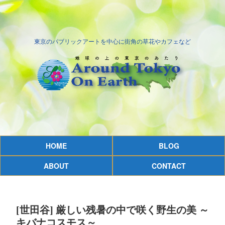
東京のパブリックアートを中心に街角の草花やカフェなど
HOME
BLOG
ABOUT
CONTACT
[世田谷] 厳しい残暑の中で咲く野生の美 ～
キバナコスモス～