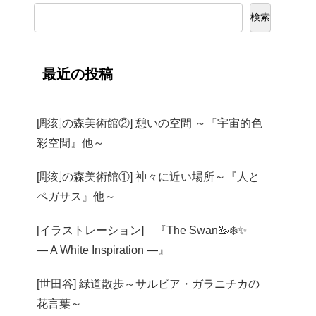
検索
最近の投稿
[彫刻の森美術館②] 憩いの空間 ～『宇宙的色
彩空間』他～
[彫刻の森美術館①] 神々に近い場所～『人と
ペガサス』他～
[イラストレーション] 『The Swan🦢❄️✨
— A White Inspiration —』
[世田谷] 緑道散歩～サルビア・ガラニチカの
花言葉～