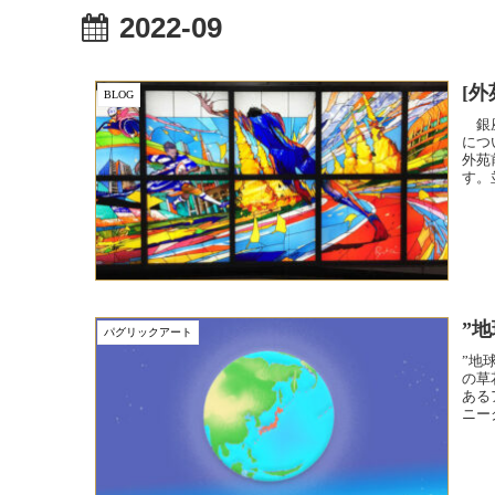
2022-09
[
BLOG
銀座
につ
外苑
す。
ドグ
”
パグリックアート
”地
の草
ある
ニー