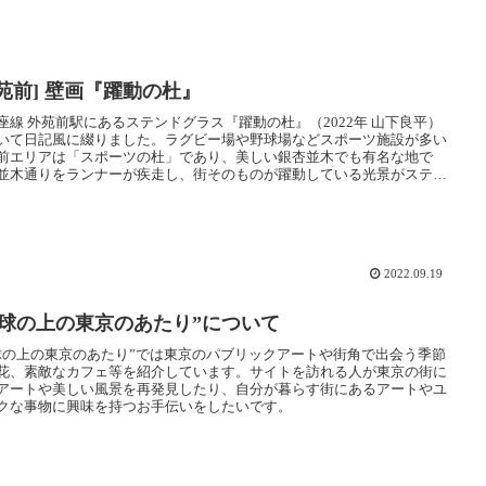
外苑前] 壁画『躍動の杜』
線 外苑前駅にあるステンドグラス『躍動の杜』（2022年 山下良平）
いて日記風に綴りました。ラグビー場や野球場などスポーツ施設が多い
前エリアは「スポーツの杜」であり、美しい銀杏並木でも有名な地で
並木通りをランナーが疾走し、街そのものが躍動している光景がステン
ラスには力強く描かれています。
2022.09.19
地球の上の東京のあたり”について
球の上の東京のあたり”では東京のパブリックアートや街角で出会う季節
花、素敵なカフェ等を紹介しています。サイトを訪れる人が東京の街に
アートや美しい風景を再発見したり、自分が暮らす街にあるアートやユ
クな事物に興味を持つお手伝いをしたいです。