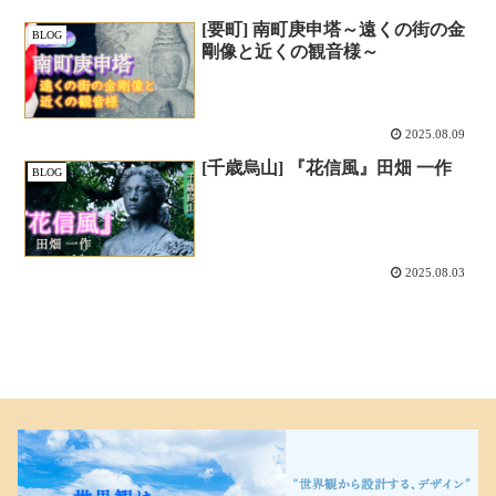
[要町] 南町庚申塔～遠くの街の金
BLOG
剛像と近くの観音様～
2025.08.09
[千歳烏山] 『花信風』田畑 一作
BLOG
2025.08.03