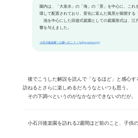
園内は、「大泉水」の「海」の「景」を中心に、これ
環して配置されており、変化に富んだ風景が展開する
池を中心にした回遊式庭園としての庭園形式は、江戸
響を与えました。
小石川後楽園｜公園へ行こう！ (tokyo-park.or.jp)
後でこうした解説を読んで「なるほど」と感心す
訪ねるとさらに楽しめるだろうなといつも思う。
その下調べというのがなかなかできないのだ
小石川後楽園を訪れる2週間ほど前のこと、子供の