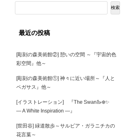
検索
最近の投稿
[彫刻の森美術館②] 憩いの空間 ～『宇宙的色
彩空間』他～
[彫刻の森美術館①] 神々に近い場所～『人と
ペガサス』他～
[イラストレーション] 『The Swan🦢❄️✨
— A White Inspiration —』
[世田谷] 緑道散歩～サルビア・ガラニチカの
花言葉～