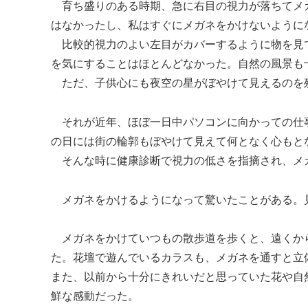
育ち盛りのある時期、急に右目の視力が落ちてメ
はなかったし、私はすぐにメガネをかけないように
比較的視力のよい左目がカバーするように物を見
を気にすることはほとんどなかった。自然の風景も
ただ、子供心にも夜空の星がぼやけて見えるのを
それが近年、ほぼ一日中パソコンに向かっての仕
の日には街の輪郭もぼやけて見えて何となく心もと
そんな時に健康診断で視力の低さを指摘され、メ
メガネをかけるようになって驚いたことがある。
メガネをかけていつもの散歩道を歩くと、遠くか
た。花壇で遊んでいるカラスも、メガネを通すと立
また、以前から十分にきれいだと思っていた花や自
鮮な感動だった。