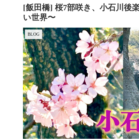
[飯田橋] 桜7部咲き、小石川
い世界〜
BLOG