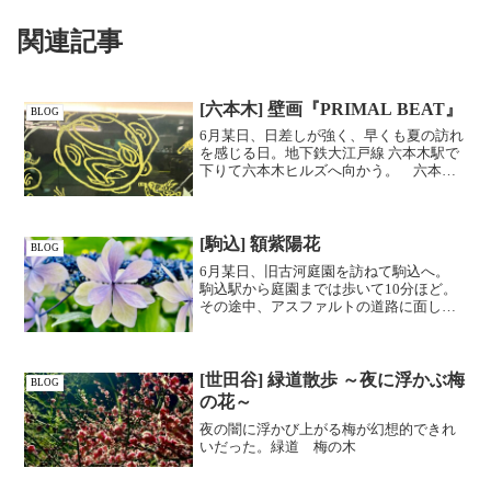
関連記事
[六本木] 壁画『PRIMAL BEAT』
BLOG
6月某日、日差しが強く、早くも夏の訪れ
を感じる日。地下鉄大江戸線 六本木駅で
下りて六本木ヒルズへ向かう。 六本木
ヒルズ方面改札には壁画『PRIMAL
BEAT』(2000年 徳永雅之作)があり、ち
ょうどよい待ち合わせのスポットになっ
ているよ...
[駒込] 額紫陽花
BLOG
6月某日、旧古河庭園を訪ねて駒込へ。
駒込駅から庭園までは歩いて10分ほど。
その途中、アスファルトの道路に面して
額紫陽花が咲いていた。装飾花と呼ばれ
るガクの形が可愛らしく、私が見たこと
のないタイプだったので撮影。 紫陽花
は種類が豊富な花だと...
[世田谷] 緑道散歩 ～夜に浮かぶ梅
BLOG
の花～
夜の闇に浮かび上がる梅が幻想的できれ
いだった。緑道 梅の木