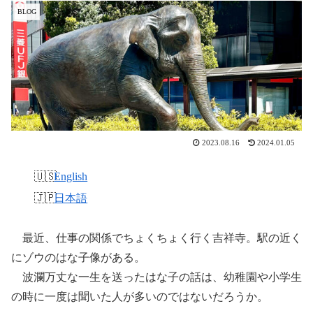
BLOG
2023.08.16
2024.01.05
English
日本語
最近、仕事の関係でちょくちょく行く吉祥寺。駅の近く
にゾウのはな子像がある。
波瀾万丈な一生を送ったはな子の話は、幼稚園や小学生
の時に一度は聞いた人が多いのではないだろうか。