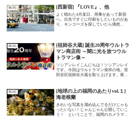
[西新宿] 『LOVE』、他
BLOG
よく晴れた4月某日、用事があって新宿
へ。出先ですぐに印刷をしたいものがあ
り、キンコーズを探していたら偶然
「LOVE」の文字をかたどったアートを見
つけた。LOVE (1993(1968)) 東京のパブ
リックアートと検索すると、必ずといっ
ていい...
[祖師谷大蔵] 誕生20周年ウルトラ
BLOG
マン商店街 ～闇に光を放つウル
トラマン像～
ソシアンレイこんにちは！ソシアンレイ
です。今回はウルトラマン発祥の地、世
田谷区祖師谷大蔵を取り上げます。夜に
いっそう輝きを増す、ウルトラマン像の
写真を楽しんでくださいね♪（※写真は
2023年1月撮影）ウルトラマン発祥の地
[地球の上の福岡のあたりvol.１]
BLOG
祖師ヶ谷大蔵 小田...
海老根蘭
きれいな写真を溜め込んでるだけじゃも
ったいない！じゃんじゃん公開していこ
う！ ということで、福岡のカメラマン
KENRO氏から時おり季節だよりの写真が
送られてくるものを「地球の上の福岡の
あたり」シリーズとして公開することに
しました。 今回は、...