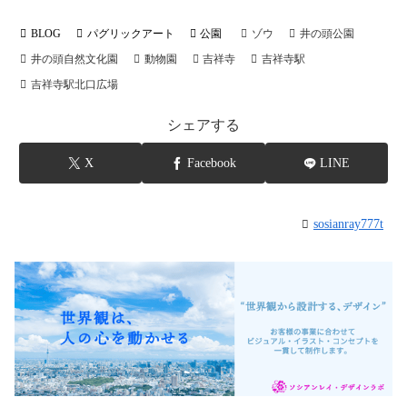
BLOG
パグリックアート
公園
ゾウ
井の頭公園
井の頭自然文化園
動物園
吉祥寺
吉祥寺駅
吉祥寺駅北口広場
シェアする
X
Facebook
LINE
sosianray777t