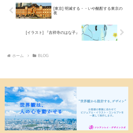
[東京] 明滅する・・いや酩酊する東京の
夜
[イラスト] 『吉祥寺のはな子』
ホーム
BLOG