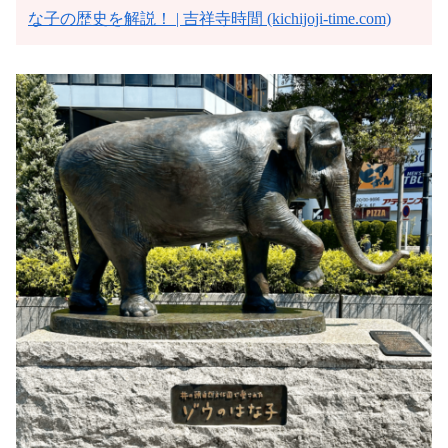
な子の歴史を解説！ | 吉祥寺時間 (kichijoji-time.com)