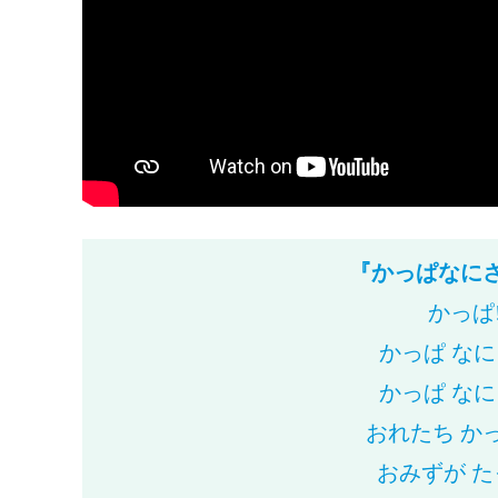
『かっぱなに
かっぱ
かっぱ なに
かっぱ なに
おれたち か
おみずが た