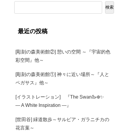
検索
最近の投稿
[彫刻の森美術館②] 憩いの空間 ～『宇宙的色
彩空間』他～
[彫刻の森美術館①] 神々に近い場所～『人と
ペガサス』他～
[イラストレーション] 『The Swan🦢❄️✨
— A White Inspiration —』
[世田谷] 緑道散歩～サルビア・ガラニチカの
花言葉～