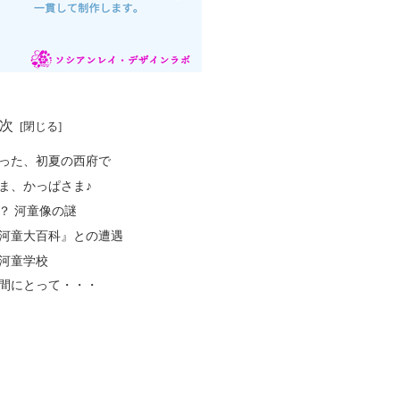
次
った、初夏の西府で
ま、かっぱさま♪
？ 河童像の謎
河童大百科』との遭遇
河童学校
間にとって・・・