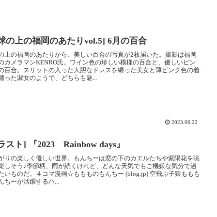
球の上の福岡のあたりvol.5] 6月の百合
の上の福岡のあたりから、美しい百合の写真が2枚届いた。撮影は福岡
のカメラマンKENRO氏。ワイン色の珍しい模様の百合と、優しいピン
の百合。スリットの入った大胆なドレスを纏った美女と薄ピンク色の着
纏った淑女のようで、どちらも魅...
2023.06.22
ラスト] 『2023 Rainbow days』
がりの楽しく優しい世界。もんちーは窓の下のカエルたちや紫陽花を眺
楽しそう♪季節柄、雨が続くけれど、どんな天気でもご機嫌な気分で過
たいものだ。４コマ漫画☆ももものもんちー (blog.jp) 空飛ぶ子猿ももも
んちーが活躍するハ...