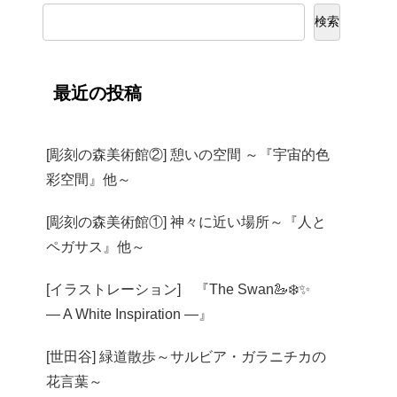
検索
最近の投稿
[彫刻の森美術館②] 憩いの空間 ～『宇宙的色
彩空間』他～
[彫刻の森美術館①] 神々に近い場所～『人と
ペガサス』他～
[イラストレーション] 『The Swan🦢❄️✨
— A White Inspiration —』
[世田谷] 緑道散歩～サルビア・ガラニチカの
花言葉～