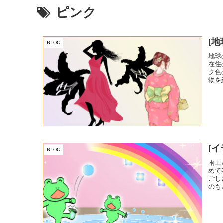
ピンク
[地
BLOG
地球
在住
ク色
物を
[イ
BLOG
雨上
めて
ごし
のも