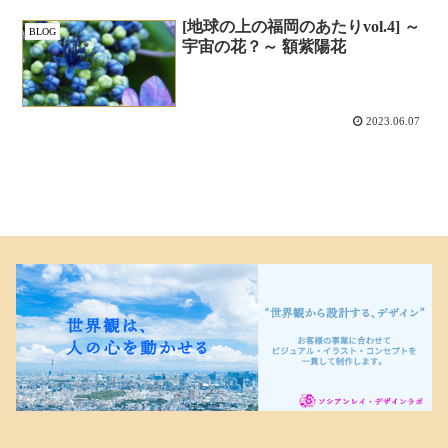
[地球の上の福岡のあたりvol.4] ～
BLOG
宇宙の花？～ 額紫陽花
2023.06.07