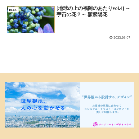
[地球の上の福岡のあたりvol.4] ～
BLOG
宇宙の花？～ 額紫陽花
2023.06.07