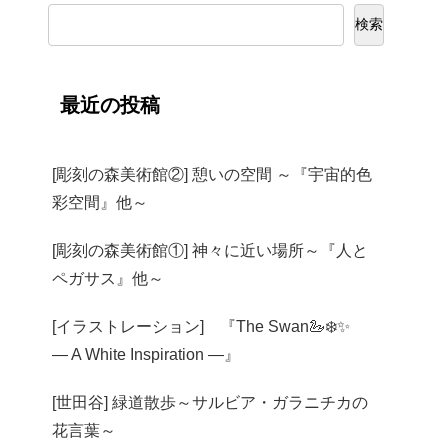
検索
最近の投稿
[彫刻の森美術館②] 憩いの空間 ～『宇宙的色
彩空間』他～
[彫刻の森美術館①] 神々に近い場所～『人と
ペガサス』他～
[イラストレーション] 『The Swan🦢❄️✨
— A White Inspiration —』
[世田谷] 緑道散歩～サルビア・ガラニチカの
花言葉～